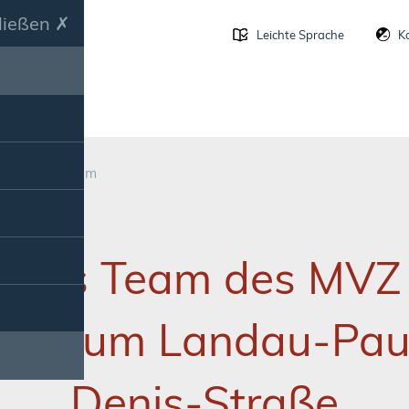
ließen
Leichte Sprache
K
Straße
Team
Das Team des MVZ
klinikum Landau-Pau
Denis-Straße