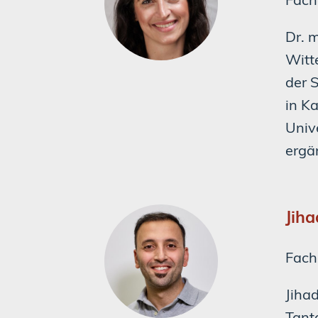
Dr. 
Witt
der 
in K
Unive
ergä
Jiha
Fach
Jiha
Tant