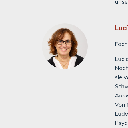
unse
Luc
Fachä
Lucí
Nach
sie 
Schw
Ausw
Von 
Ludwi
Psyc