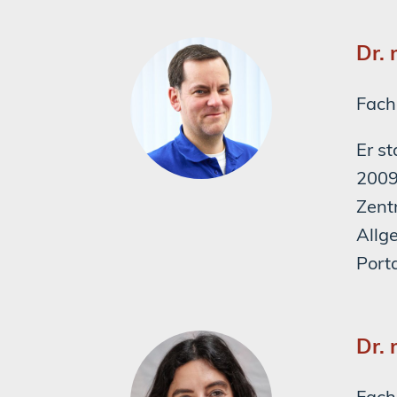
Dr.
Fach
Er s
2009
Zent
Allg
Porta
Dr.
Fach