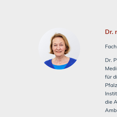
Dr. 
Fach
Dr. 
Medi
für 
Pfalz
Insti
die 
Ambu