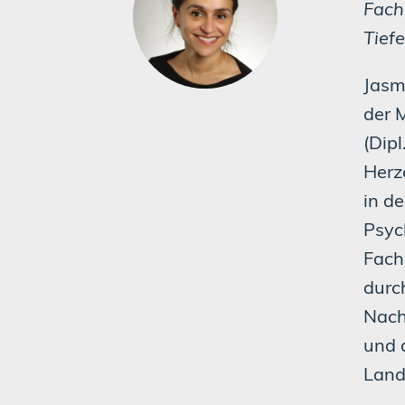
Fach
Tief
Jasm
der 
(Dipl
Herzc
in de
Psyc
Fach
durc
Nach
und 
Land