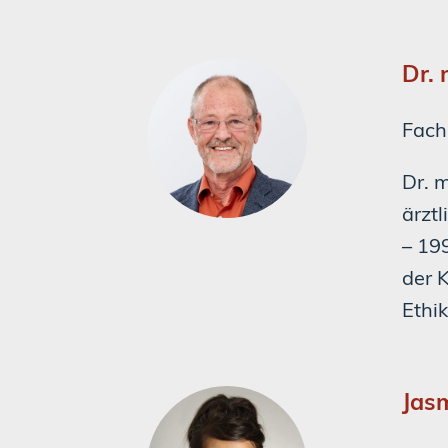
Dr.
Facha
Dr. 
ärzt
– 19
der 
Ethi
Jas