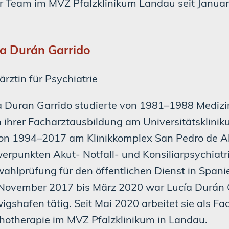
r Team im MVZ Pfalzklinikum Landau seit Januar
ía Durán Garrido
rztin für Psychiatrie
a Duran Garrido studierte von 1981–1988 Medizi
 ihrer Facharztausbildung am Universitätsklinik
von 1994–2017 am Klinikkomplex San Pedro de Al
erpunkten Akut- Notfall- und Konsiliarpsychiatri
ahlprüfung für den öffentlichen Dienst in Spani
November 2017 bis März 2020 war Lucía Durán G
gshafen tätig. Seit Mai 2020 arbeitet sie als Fac
hotherapie im MVZ Pfalzklinikum in Landau.