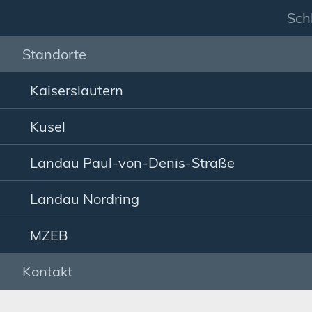
Sch
Standorte
Kaiserslautern
Kusel
Sie sind hier:
MVZ
Landau Paul-von-Denis-
Landau Paul-von-Denis-Straße
Landau Nordring
MZEB
Pfalz
Kontakt