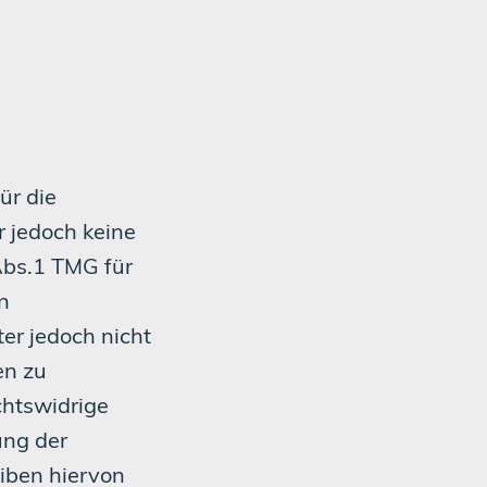
ür die
r jedoch keine
Abs.1 TMG für
n
er jedoch nicht
en zu
chtswidrige
ung der
iben hiervon