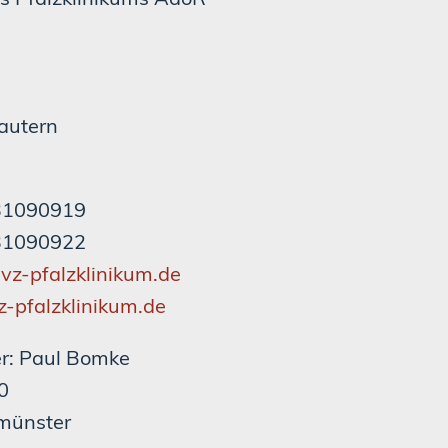
autern
/31090919
/31090922
vz-pfalzklinikum.de
pfalzklinikum.de
r: Paul Bomke
0
münster