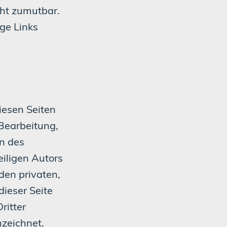
cht zumutbar.
ge Links
iesen Seiten
 Bearbeitung,
n des
iligen Autors
den privaten,
dieser Seite
ritter
nzeichnet.