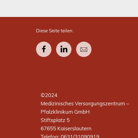
Diese Seite teilen:
Facebook
LinkedIn
E-Mail
©2024
Medizinisches Versorgungszentrum –
Pfalzklinikum GmbH
Stiftsplatz 5
67655 Kaiserslautern
Telefon: 0631/31090919