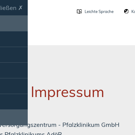
ließen
Leichte Sprache
K
Impressum
 Versorgungszentrum - Pfalzklinikum GmbH
es Pfalzklinikums AdöR