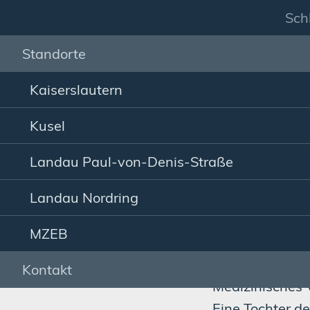
Sch
Standorte
Kaiserslautern
Kusel
Sie sind hier:
MVZ
Impressum
Landau Paul-von-Denis-Straße
Landau Nordring
MZEB
Kontakt
Medizinisches
Eine Tochter d