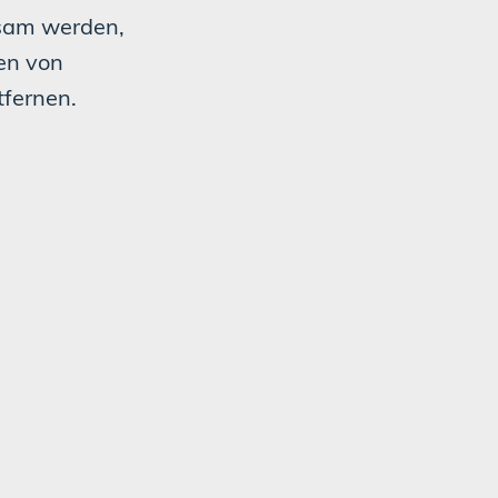
ksam werden,
en von
tfernen.